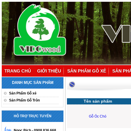
TRANG CHỦ
GIỚI THIỆU
SẢN PHẨM GỖ XẺ
SẢN PH
DANH MỤC SẢN PHẨM
Sản Phẩm Gỗ xẻ
Sản Phẩm Gỗ Tròn
Tên sản phẩm
HỖ TRỢ TRỰC TUYẾN
Gỗ Óc Chó
Ngoc Bich - 0908 836 668