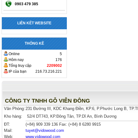
0903 479 385
LIÊN KẾT WEBSITE
THỐNG KÊ
Online
5
Hôm nay
176
Tổng truy cập
2209002
IP của bạn
216.73.216.221
CÔNG TY TNHH GỖ VIỄN ĐÔNG
Văn Phòng:
231 Đường III, KDC Khang Điền, KP.6, P.Phước Long B, TP.
Kho hàng:
52/4 DT743, KP.Đông Tân, TP.Dĩ An, Bình Dương
ĐT:
(+84)
909 339 136
Fax: (+84) 8 6280 9915
Mail:
tuyet
@vidowood.com
Web:
www.vidowood.com