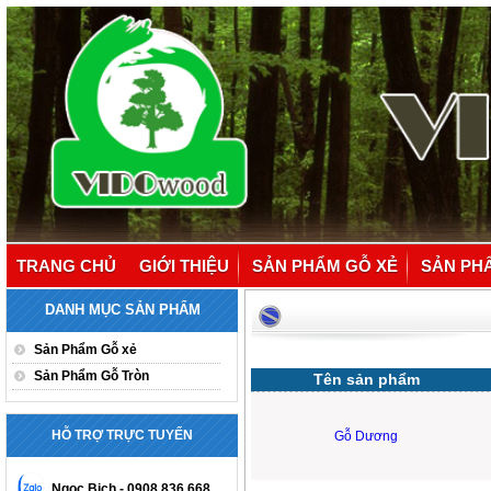
TRANG CHỦ
GIỚI THIỆU
SẢN PHẨM GỖ XẺ
SẢN PH
DANH MỤC SẢN PHẨM
Sản Phẩm Gỗ xẻ
Sản Phẩm Gỗ Tròn
Tên sản phẩm
HỖ TRỢ TRỰC TUYẾN
Gỗ Dương
Ngoc Bich - 0908 836 668