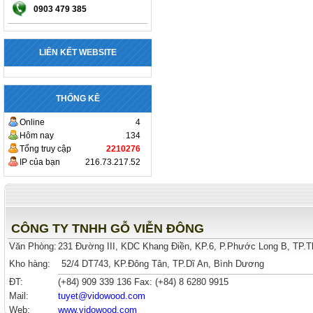
0903 479 385
LIÊN KẾT WEBSITE
THỐNG KÊ
Online
4
Hôm nay
134
Tổng truy cập
2210276
IP của bạn
216.73.217.52
CÔNG TY TNHH GỖ VIỄN ĐÔNG
Văn Phòng:
231 Đường III, KDC Khang Điền, KP.6, P.Phước Long B, TP.
Kho hàng:
52/4 DT743, KP.Đông Tân, TP.Dĩ An, Bình Dương
ĐT:
(+84)
909 339 136
Fax: (+84) 8 6280 9915
Mail:
tuyet
@vidowood.com
Web:
www.vidowood.com